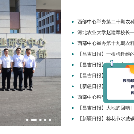
木齐，出席新疆维吾尔自治区
新疆各族群众的热烈欢迎。中共
西部中心举办第二十期农
西部中心举办第十九期农
【昌吉日报】西部中心科
【昌吉日报】大地的回响 
西部中心科研成果荣获新
【昌吉日报】大地的回响 |
区成立70周年庆祝活动
宁出席并讲话
【新疆日报】扎根新疆 科技赋能农业高质量发展——中国农业科学院西部农业研究中心科技援疆工作纪实