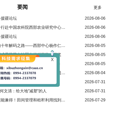
成立70周年庆祝活动。习近平等在机场和乌鲁木齐市区受到
要闻
更多
中央政治局常...
科援疆论坛
2026-08-06
河北农业大学赵建军校长一行赴中国农科院西部农业研究中心调研座谈
2026-08-06
科援疆论坛
2026-08-06
【昌吉日报】一根棉纤维的十年解码之路——西部中心杨作仁团队斩获2025年度自治区自然科学奖一等奖纪实
2026-08-05
X
研成果荣获自治区自然科学奖一等奖
2026-08-05
| 杨作仁：守一片棉田，闯一条新路
2026-08-05
【新疆日报】破解新疆棉花黄萎病难题！科研团队找到抗病遗传位点和关键基因
2026-08-04
疆维吾尔自治区自然科学奖一等奖
2026-07-31
 何文清：给大地“减塑”的人
2026-07-31
【新疆日报】棉花节水减碳能兼得！田间管理和秸秆利用找到新路径
2026-07-29