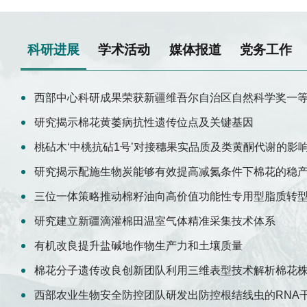
科研进展
学术活动
媒体报道
党务工作
西部中心科研成果荣获新疆维吾尔自治区自然科学奖一
研究揭示棉花黄萎病抗性遗传位点及关键基因
桃砧木‘中桃抗砧1号’对接穗果实品质及类黄酮代谢的影
研究揭示配施生物炭能够有效提高减氮条件下棉花的稳
三位一体策略推动棉籽油向高价值功能性专用型脂质转
研究建立新疆滴灌棉田温室气体精准采集技术体系
有机改良提升盐碱地作物生产力和土壤质量
棉花分子遗传改良创新团队利用三维表型技术解析棉花
西部农业生物安全防控团队研发出防控根结线虫的RNA