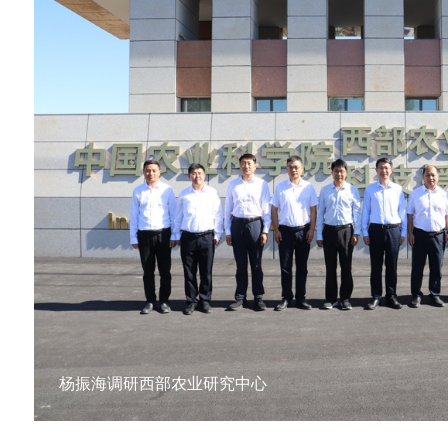
习近平率中央代表团抵达乌鲁木齐出席新疆维吾尔自治
杨振海调研西部农业研究中心
新华网：第十次全国对口支援新疆工作会议召开 王沪
院党组书记杨振海到西部中心调研