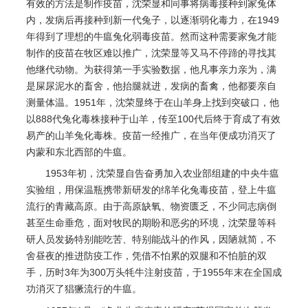
有效的方法是制作疫苗，沈荣显和同事将病毒接种到家兔体
内，发病后再接种到新一代兔子，以逐渐弱化毒力，在1949
年得到了理想的牛瘟兔化弱毒疫苗。然而这种需要家兔才能
制作的疫苗在牧区难以推广，沈荣显等又马不停蹄的寻找其
他继代动物。为获得第一手实验数据，他凡事亲力亲为，满
是屎尿泥水的畜舍，他抬腿就进，发病的畜禽，他都要亲自
测量体温。1951年，沈荣显终于在山羊身上找到突破口，他
以888代兔化毒株接种于山羊，传至100代后终于育成了有效
易产的山羊兔化毒株。疫苗一经推广，在当年便成功消灭了
内蒙和东北西部的牛瘟。
1953年初，沈荣显自告奋勇加入农业部组建的中央牛瘟
实验组，用保温瓶携带新研发的绵羊化兔毒疫苗，登上牛瘟
流行的青藏高原。由于高原缺氧、物资匮乏，不少同志病倒
甚至生命垂危，面对牧民的期盼和恶劣的环境，沈荣显等科
研人员发扬特别能吃苦、特别能战斗的作风，因陋就简，不
舍昼夜的推进防疫工作，凭借不怕累的双腿和不怕脏的双
手，历时3年为300万头牦牛注射疫苗，于1955年末在全国成
功消灭了猖獗流行的牛瘟。