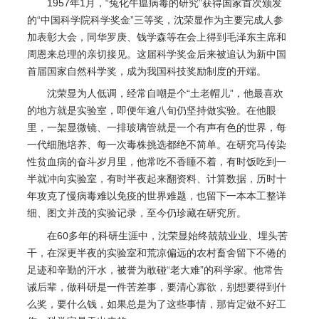
1957年1月，“兔化牛瘟病毒的研究”获得国家首次颁发
的“中国科学院科学奖金”三等奖，沈荣显作为主要完成人参
加表彰大会，同华罗庚、钱学森等在会上得到毛泽东主席和
周恩来总理的亲切接见。这届科学奖金后来被追认为新中国
首届国家自然科学奖，成为我国科技奖励制度的开端。
沈荣显为人低调，经常自嘲是个“土老帽儿”，他最喜欢
的地方就是实验室，即便年逾八旬仍坚持做实验。在他眼
里，一架显微镜、一排玻璃管就是一个有声有色的世界，每
一代细胞培养、每一次毒株挑选都绝不简单。在研究马传染
性贫血病的奋斗岁月里，他常吃不香睡不着，有时饭吃到一
半就冲向实验室，有时半夜起来翻资料、计算数据，历时十
年攻克了慢病毒难以免疫的世界难题，也留下一本本工整详
细、图文并茂的实验记录，至今仍珍藏在研究所。
在60多年的科研生涯中，沈荣显始终兢兢业业、埋头苦
干，在深更半夜的实验室和荒凉偏远的农村畜舍留下不倦的
足迹和辛勤的汗水，被誉为敢碰“老大难”的科学家。他常告
诫后辈，做科研是一件苦差事，要清心寡欲，别想要得到什
么奖，要什么钱，如果总是为了这些事情，那肯定做不好工