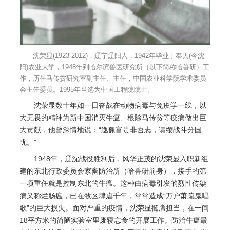
沈荣显(1923-2012)，辽宁辽阳人，1942年毕业于奉天(今沈
阳)农业大学，1948年到哈尔滨兽医研究所（以下简称哈兽研）工
作，历任马传贫研究室副主任、主任，中国农业科学院学术委员
会主任委员。1995年当选为中国工程院院士。
沈荣显数十年如一日奋战在动物病毒与免疫学一线，以
大无畏的精神为新中国消灭牛瘟、根除马传贫等疫病做出巨
大贡献，他曾深情地说：“逸豫富贵非吾志，请缨战斗分国
忧。”
1948年，辽沈战役胜利后，风华正茂的沈荣显入职新组
建的东北行政委员会家畜防治所（哈兽研前身），接手的第
一项重任就是控制东北的牛瘟。这种由病毒引发的烈性传染
病又称烂肠瘟，已在牧区肆虐千年，常常造成“万户萧疏鬼唱
歌”的巨大损失。面对严重的疫情，沈荣显挺膺担当，在一间
18平方米的简陋实验室里废寝忘食的开展工作。防治牛瘟最