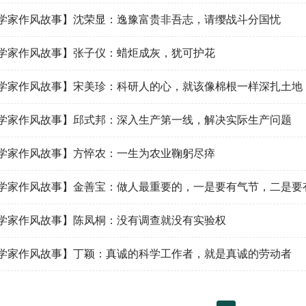
学家作风故事】沈荣显：逸豫富贵非吾志，请缨战斗分国忧
学家作风故事】张子仪：蜡炬成灰，犹可护花
学家作风故事】宋美珍：科研人的心，就该像棉根一样深扎土地
学家作风故事】邱式邦：深入生产第一线，解决实际生产问题
学家作风故事】方悴农：一生为农业鞠躬尽瘁
学家作风故事】金善宝：做人最重要的，一是要有气节，二是要
学家作风故事】陈凤桐：没有调查就没有实验权
学家作风故事】丁颖：真诚的科学工作者，就是真诚的劳动者