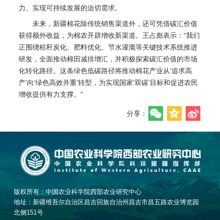
力、实现可持续发展的迫切需求。
未来，新疆棉花除传统销售渠道外，还可凭借碳汇价值
获得额外收益，为棉农开辟增收新渠道。王占彪表示：“我们
正围绕秸秆炭化、肥料优化、节水灌溉等关键技术系统推进
研发，全面推动棉田减排增汇，并积极探索碳汇价值的市场
化转化路径。这条绿色低碳路径将推动棉花产业从‘追求高
产’向‘绿色高效并重’转型，为实现国家‘双碳’目标和促进农民
增收提供有力支撑。”
分享：
版权所有：中国农业科学院西部农业研究中心
地址：新疆维吾尔自治区昌吉回族自治州昌吉市昌五路农业博览园
北侧151号