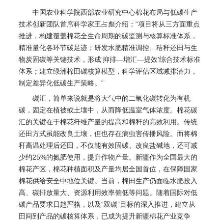
中国农业科学院西部农业研究中心棉花布局与低碳生产
技术创新团队首席科学家王占彪介绍：“项目将从三方面重点
推进，构建覆盖棉花全生命周期的碳监测与核算标准体系，
精准量化各环节碳足迹；研发水肥精准调控、秸秆还田与生
物炭固碳等关键技术，形成‘抑排—增汇—提效’综合技术标准
体系；建立绿洲棉田碳核算模型，科学评估区域减排潜力，
制定差异化低碳生产策略。”
碳汇，简单来说就是将大气中的二氧化碳转化为有机
碳，固定在植被或土壤中，从而降低温室气体浓度。棉花碳
汇的关键在于棉花纤维产量的提高和棉秆的高效利用。传统
还田方式虽能改良土壤，但也存在病虫害传播风险。而将棉
秆高温处理后还田，不仅能有效固碳、改良盐碱地，还可减
少约25%的氮肥使用，提升作物产量。新疆作为全国最大的
棉花产区，棉花种植面积及产量均居全国首位，在保障国家
棉花供给安全中地位关键。当前，棉田生产仍面临水肥投入
高、碳排放量大、资源利用效率偏低等问题。随着国际对低
碳产品要求日趋严格，以及“双碳”目标的深入推进，建立从
田间到产品的碳核算体系，已成为提升新疆棉花产业竞争