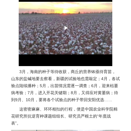
Play
Video
3月，海南的种子等待收获，商丘的营养钵亟待育苗，
山东的盐碱地要去察看，新疆的试验地也需敲定；4月，各试
验点陆续播种；5月，出苗情况需逐一调查；6月，迎来枯萎
病考验；7月，进入开花关键期；8月，又得应对黄萎病；待
到9月、10月，要将各个试验点的种子带回安阳优选……
这密密麻麻、环环相扣的行程，便是中国农业科学院棉
花研究所抗逆育种课题组组长、研究员严根土的“年度战
表”。