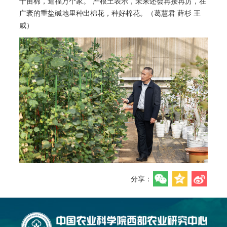
千亩棉，造福万个家。”严根土表示，未来还会再接再厉，在
广袤的重盐碱地里种出棉花，种好棉花。（葛慧君 薛杉 王
威）
分享：