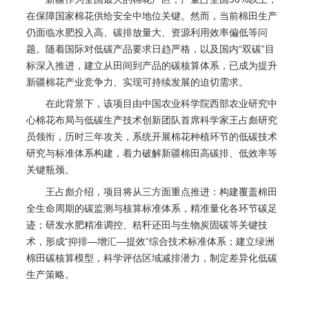
在保障国家棉花供给安全中地位关键。然而，当前棉田生产
仍面临水肥投入高、碳排放量大、资源利用效率偏低等问
题。随着国际对低碳产品要求日趋严格，以及国内“双碳”目
标深入推进，建立从田间到产品的碳核算体系，已成为提升
新疆棉花产业竞争力、实现可持续发展的迫切需求。
在此背景下，该项目由中国农业科学院西部农业研究中
心棉花布局与低碳生产技术创新团队首席科学家王占彪研究
员领衔，历时三年攻关，系统开展棉花种植环节的低碳技术
研究与标准体系构建，着力破解新疆棉田高碳排、低效率等
关键瓶颈。
王占彪介绍，项目将从三方面重点推进：构建覆盖棉田
全生命周期的碳监测与核算标准体系，精准量化各环节碳足
迹；研发水肥精准调控、秸秆还田与生物炭固碳等关键技
术，形成“抑排—增汇—提效”综合技术标准体系；建立绿洲
棉田碳核算模型，科学评估区域减排潜力，制定差异化低碳
生产策略。