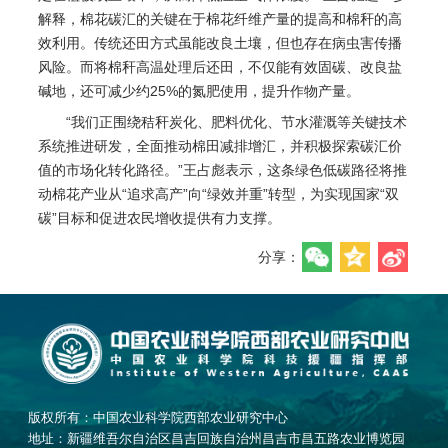
解释，棉花碳汇的关键在于棉花纤维产量的提高和棉秆的高
效利用。传统还田方式虽能改良土壤，但也存在病虫害传播
风险。而将棉秆高温处理后还田，不仅能有效固碳、改良盐
碱地，还可减少约25%的氮肥使用，提升作物产量。
“我们正围绕秸秆炭化、肥料优化、节水灌溉等关键技术
系统推进研发，全面推动棉田减排增汇，并积极探索碳汇价
值的市场化转化路径。”王占彪表示，这条绿色低碳路径将推
动棉花产业从“追求高产”向“绿效并重”转型，为实现国家“双
碳”目标和促进农民增收提供有力支撑。
分享：
版权所有：中国农业科学院西部农业研究中心
地址：新疆维吾尔自治区昌吉回族自治州昌吉市昌五路农业博览园