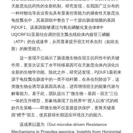
天敌昆虫抗药性的全新机制。研究发现，在我国广泛分布的
一种对蚜虫等农业害虫具有显著控害能力的捕食性天敌昆虫
龟纹瓢虫中，其基因组中整合了一个源自肠道细菌的基因
PjDUF1。该基因能够通过与氧化磷酸化复合体Ⅲ中
UQCRFS1亚基结合调控宿主瓢虫线粒体内腺苷三磷酸
（ATP）的合成速率，从而显著提升宿主对杀虫剂（如呋虫
胺）的耐受能力。
这一发现不仅揭示了肠道微生物在宿主抗药性中的关键
作用，更首次证实了水平转移基因可在天敌昆虫体内演化出
全新的生物学功能。除此之外，研究还发现，PjDUF1最初来
源于龟纹瓢虫肠道中的一类不动杆菌，在杀虫剂胁迫下，这
类微生物会诱导该基因高表达，进而增强宿主的能量代谢与
解毒能力。基于此，团队提出了“微生物－基因－宿主”三位
一体的互作模型，形象地展现了自然界中“授人以渔”式的精
妙共生策略——即微生物不仅直接提供保护，更将关键基
因“赠予”宿主，使其获得长期适应环境压力的能力。
该成果以题为《Gut microbe-driven Resistance
Mechanisms in Propylea japonica: Insights from Horizontal