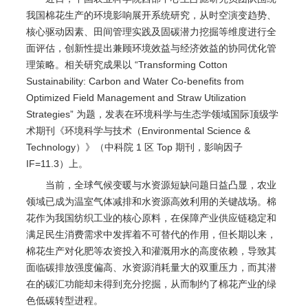
我国棉花生产的环境影响展开系统研究，从时空演变趋势、
核心驱动因素、田间管理实践及固碳潜力挖掘等维度进行全
面评估，创新性提出兼顾环境效益与经济效益的协同优化管
理策略。相关研究成果以 “Transforming Cotton
Sustainability: Carbon and Water Co-benefits from
Optimized Field Management and Straw Utilization
Strategies” 为题，发表在环境科学与生态学领域国际顶级学
术期刊《环境科学与技术（Environmental Science &
Technology）》（中科院 1 区 Top 期刊，影响因子
IF=11.3）上。
当前，全球气候变暖与水资源短缺问题日益凸显，农业
领域已成为温室气体减排和水资源高效利用的关键战场。棉
花作为我国纺织工业的核心原料，在保障产业供应链稳定和
满足民生消费需求中发挥着不可替代的作用，但长期以来，
棉花生产对化肥等农资投入和灌溉用水的高度依赖，导致其
面临碳排放强度偏高、水资源消耗量大的双重压力，而其潜
在的碳汇功能却未得到充分挖掘，从而制约了棉花产业的绿
色低碳转型进程。