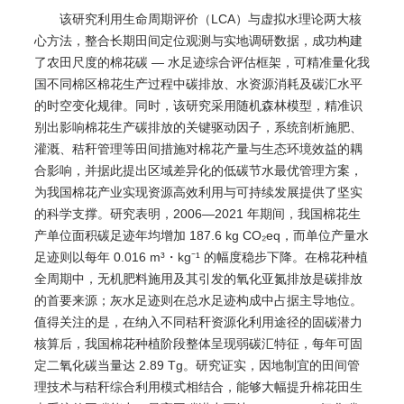
该研究利用生命周期评价（LCA）与虚拟水理论两大核
心方法，整合长期田间定位观测与实地调研数据，成功构建
了农田尺度的棉花碳 — 水足迹综合评估框架，可精准量化我
国不同棉区棉花生产过程中碳排放、水资源消耗及碳汇水平
的时空变化规律。同时，该研究采用随机森林模型，精准识
别出影响棉花生产碳排放的关键驱动因子，系统剖析施肥、
灌溉、秸秆管理等田间措施对棉花产量与生态环境效益的耦
合影响，并据此提出区域差异化的低碳节水最优管理方案，
为我国棉花产业实现资源高效利用与可持续发展提供了坚实
的科学支撑。研究表明，2006—2021 年期间，我国棉花生
产单位面积碳足迹年均增加 187.6 kg CO₂eq，而单位产量水
足迹则以每年 0.016 m³・kg⁻¹ 的幅度稳步下降。在棉花种植
全周期中，无机肥料施用及其引发的氧化亚氮排放是碳排放
的首要来源；灰水足迹则在总水足迹构成中占据主导地位。
值得关注的是，在纳入不同秸秆资源化利用途径的固碳潜力
核算后，我国棉花种植阶段整体呈现弱碳汇特征，每年可固
定二氧化碳当量达 2.89 Tg。研究证实，因地制宜的田间管
理技术与秸秆综合利用模式相结合，能够大幅提升棉花田生