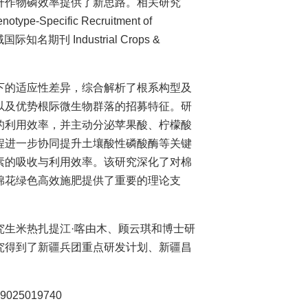
升作物磷效率提供了新思路。相关研究
notype-Specific Recruitment of
域国际知名期刊 Industrial Crops &
下的适应性差异，综合解析了根系构型及
以及优势根际微生物群落的招募特征。研
的利用效率，并主动分泌苹果酸、柠檬酸
程进一步协同提升土壤酸性磷酸酶等关键
素的吸收与利用效率。该研究深化了对棉
棉花绿色高效施肥提供了重要的理论支
究生米热扎提江·喀由木、顾云琪和博士研
究得到了新疆兵团重点研发计划、新疆昌
669025019740