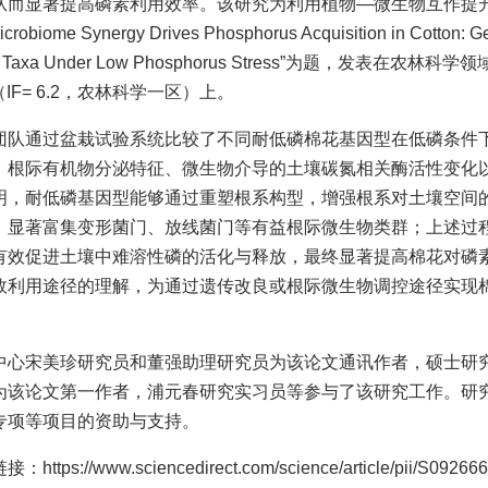
从而显著提高磷素利用效率。该研究为利用植物—微生物互作提
crobiome Synergy Drives Phosphorus Acquisition in Cotton: Ge
ial Taxa Under Low Phosphorus Stress”为题，发表在农林科学领
ts（IF= 6.2，农林科学一区）上。
团队通过盆栽试验系统比较了不同耐低磷棉花基因型在低磷条件
、根际有机物分泌特征、微生物介导的土壤碳氮相关酶活性变化
明，耐低磷基因型能够通过重塑根系构型，增强根系对土壤空间
，显著富集变形菌门、放线菌门等有益根际微生物类群；上述过
有效促进土壤中难溶性磷的活化与释放，最终显著提高棉花对磷
效利用途径的理解，为通过遗传改良或根际微生物调控途径实现
中心宋美珍研究员和董强助理研究员为该论文通讯作者，硕士研
为该论文第一作者，浦元春研究实习员等参与了该研究工作。研
专项等项目的资助与支持。
https://www.sciencedirect.com/science/article/pii/S0926