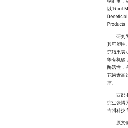
物群落，
以“Root-Mi
Benefic
Produc
研究
其可塑性
究结果表
等有机酸
酶活性，
花磷素高
撑。
西部
究生张博
吉州科技
原文链接：