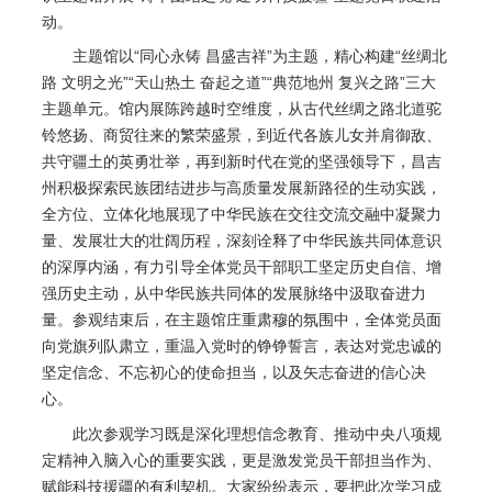
动。
主题馆以“同心永铸 昌盛吉祥”为主题，精心构建“丝绸北
路 文明之光”“天山热土 奋起之道”“典范地州 复兴之路”三大
主题单元。馆内展陈跨越时空维度，从古代丝绸之路北道驼
铃悠扬、商贸往来的繁荣盛景，到近代各族儿女并肩御敌、
共守疆土的英勇壮举，再到新时代在党的坚强领导下，昌吉
州积极探索民族团结进步与高质量发展新路径的生动实践，
全方位、立体化地展现了中华民族在交往交流交融中凝聚力
量、发展壮大的壮阔历程，深刻诠释了中华民族共同体意识
的深厚内涵，有力引导全体党员干部职工坚定历史自信、增
强历史主动，从中华民族共同体的发展脉络中汲取奋进力
量。参观结束后，在主题馆庄重肃穆的氛围中，全体党员面
向党旗列队肃立，重温入党时的铮铮誓言，表达对党忠诚的
坚定信念、不忘初心的使命担当，以及矢志奋进的信心决
心。
此次参观学习既是深化理想信念教育、推动中央八项规
定精神入脑入心的重要实践，更是激发党员干部担当作为、
赋能科技援疆的有利契机。大家纷纷表示，要把此次学习成